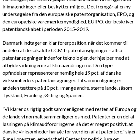
klimaændringer eller beskytter miljøet. Det fremgår af en ny
undersøgelse fra den europæiske patentorganisation, EPO, og
den europæiske varemærkemyndighed, EUIPO, der beskriver
patentlandskabet i perioden 2015-2019.
Danmark indtager en klar førerposition, når det kommer til
andelen af de såkaldte CCMT-patentansøgninger - altså
patentansøgninger indenfor teknologier, der hjælper med at
afbøde virkningerne af klimaændringerne. Den type
opfindelser repræsenterer nemlig hele 19 pct. af danske
virksomheders patentansøgninger. Til sammenligning er
andelen tættere på 10 pct. i mange andre, større lande, såsom
Tyskland, Frankrig, Østrig og Spanien.
”Vi klarer os rigtig godt sammenlignet med resten af Europa og
de lande vi normalt sammenligner os med. Patenter er en del af
løsningen på klimaudfordringerne, så det er meget positivt, at
danske virksomheder har øje for værdien af at patentere,” siger
Rune Lorentzen, enhedschef i Center for politik, jura og