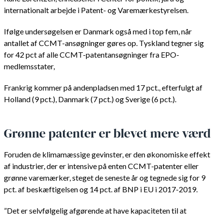
internationalt arbejde i Patent- og Varemærkestyrelsen.
Ifølge undersøgelsen er Danmark også med i top fem, når
antallet af CCMT-ansøgninger gøres op. Tyskland tegner sig
for 42 pct af alle CCMT-patentansøgninger fra EPO-
medlemsstater,
Frankrig kommer på andenpladsen med 17 pct., efterfulgt af
Holland (9 pct.), Danmark (7 pct.) og Sverige (6 pct.).
Grønne patenter er blevet mere værd
Foruden de klimamæssige gevinster, er den økonomiske effekt
af industrier, der er intensive på enten CCMT-patenter eller
grønne varemærker, steget de seneste år og tegnede sig for 9
pct. af beskæftigelsen og 14 pct. af BNP i EU i 2017-2019.
”Det er selvfølgelig afgørende at have kapaciteten til at