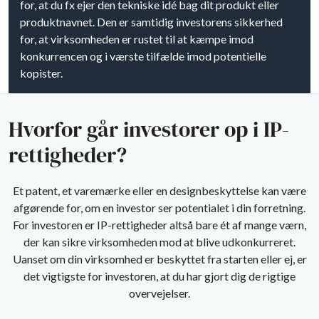
for, at du fx ejer den tekniske idé bag dit produkt eller
produktnavnet. Den er samtidig investorens sikkerhed
for, at virksomheden er rustet til at kæmpe imod
konkurrencen og i værste tilfælde imod potentielle
kopister.
Hvorfor går investorer op i IP-
rettigheder?
Et patent, et varemærke eller en designbeskyttelse kan være
afgørende for, om en investor ser potentialet i din forretning.
For investoren er IP-rettigheder altså bare ét af mange værn,
der kan sikre virksomheden mod at blive udkonkurreret.
Uanset om din virksomhed er beskyttet fra starten eller ej, er
det vigtigste for investoren, at du har gjort dig de rigtige
overvejelser.