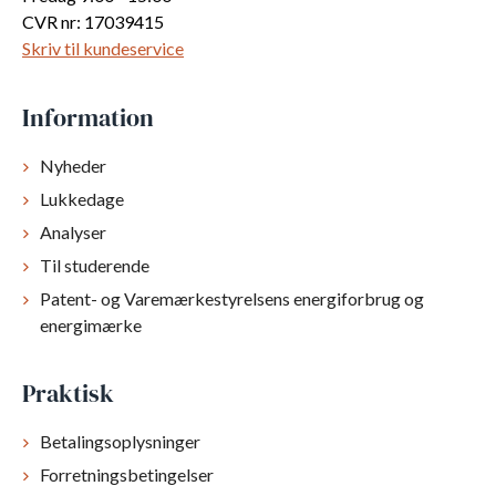
CVR nr: 17039415
Skriv til kundeservice
Information
Nyheder
Lukkedage
Analyser
Til studerende
Patent- og Varemærkestyrelsens energiforbrug og
energimærke
Praktisk
Betalingsoplysninger
Forretningsbetingelser