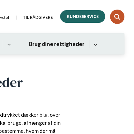
KUNDESERVICE
vstof
TIL RÅDGIVERE
Brug dine rettigheder
eder
Udtrykket dækker bl.a. over
kal bruge, afhænger af din
kan bestemme, hvem der må