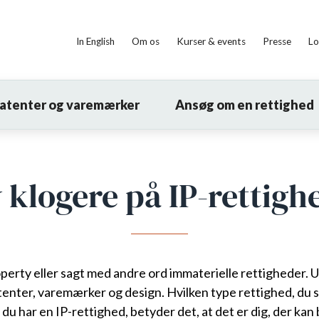
In English
Om os
Kurser & events
Presse
Lo
patenter og varemærker
Ansøg om en rettighed
v klogere på IP-rettigh
roperty eller sagt med andre ord immaterielle rettigheder. 
tenter, varemærker og design. Hvilken type rettighed, du s
r du har en IP-rettighed, betyder det, at det er dig, der 