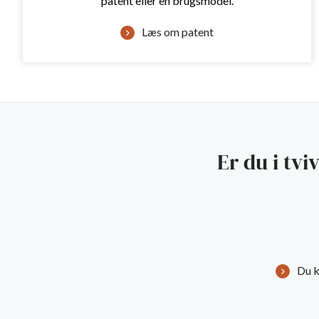
patent eller en brugsmodel.
Læs om patent
Er du i tvi
Du k