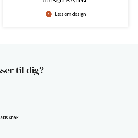
en designbeskyttelse.
Læs om design
ser til dig?
atis snak