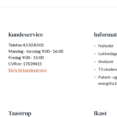
Kundeservice
Informat
Telefon 43 50 83 01
Nyheder
Mandag - torsdag 9:00 - 16:00
Lukkedag
Fredag 9:00 - 15:00
Analyser
CVR nr: 17039415
Til studer
Skriv til kundeservice
Patent- o
energifor
Taastrup
Ikast