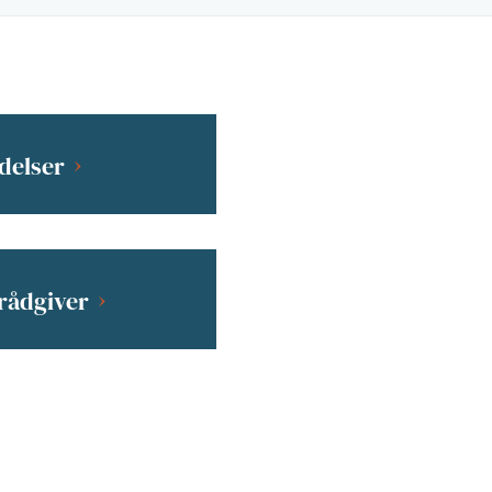
delser
-rådgiver