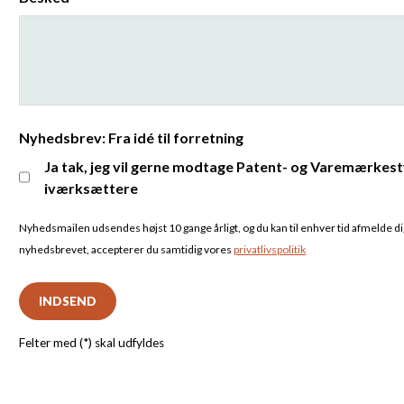
Nyhedsbrev: Fra idé til forretning
Ja tak, jeg vil gerne modtage Patent- og Varemærkest
iværksættere
Nyhedsmailen udsendes højst 10 gange årligt, og du kan til enhver tid afmelde dig.
nyhedsbrevet, accepterer du samtidig vores
privatlivspolitik
INDSEND
Felter med (*) skal udfyldes