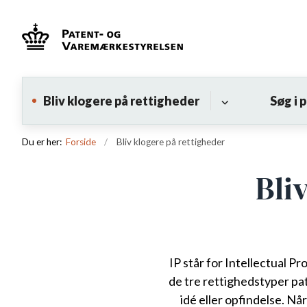
Bliv klogere på rettigheder
Søg i 
Du er her:
Forside
Bliv klogere på rettigheder
Bli
IP står for Intellectual P
de tre rettighedstyper pa
idé eller opfindelse. Nå