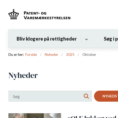
Bliv klogere på rettigheder
Søg i 
Du er her:
Forside
Nyheder
2025
Oktober
Nyheder
NYHEDS