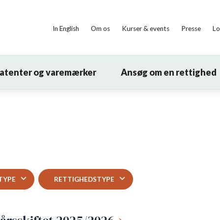
In English
Om os
Kurser & events
Presse
Lo
patenter og varemærker
Ansøg om en rettighed
TYPE
RETTIGHEDSTYPE