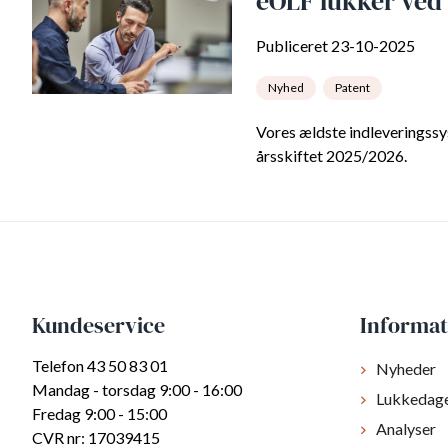
eOLF lukker ved 
Publiceret 23-10-2025
Nyhed
Patent
Vores ældste indleveringssy
årsskiftet 2025/2026.
Kundeservice
Informat
Telefon 43 50 83 01
Nyheder
Mandag - torsdag 9:00 - 16:00
Lukkedag
Fredag 9:00 - 15:00
Analyser
CVR nr: 17039415