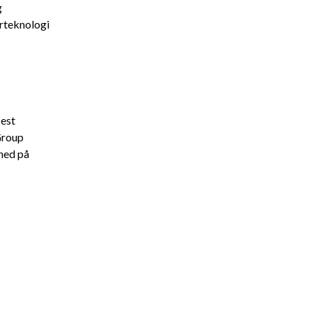
g
rteknologi
lest
Group
ned på