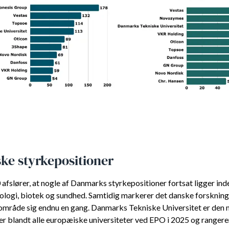
ke styrkepositioner
afslører, at nogle af Danmarks styrkepositioner fortsat ligger ind
ologi, biotek og sundhed. Samtidig markerer det danske forskning
mråde sig endnu en gang. Danmarks Tekniske Universitet er den 
r blandt alle europæiske universiteter ved EPO i 2025 og ranger