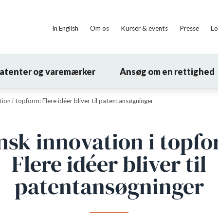
In English
Om os
Kurser & events
Presse
Lo
patenter og varemærker
Ansøg om en rettighed
ion i topform: Flere idéer bliver til patentansøgninger
nsk innovation i topfo
Flere idéer bliver til
patentansøgninger