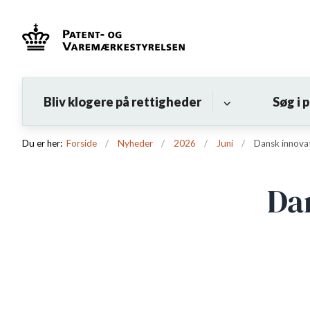
Bliv klogere på rettigheder
Søg i 
Du er her:
Forside
Nyheder
2026
Juni
Dansk innovat
Da