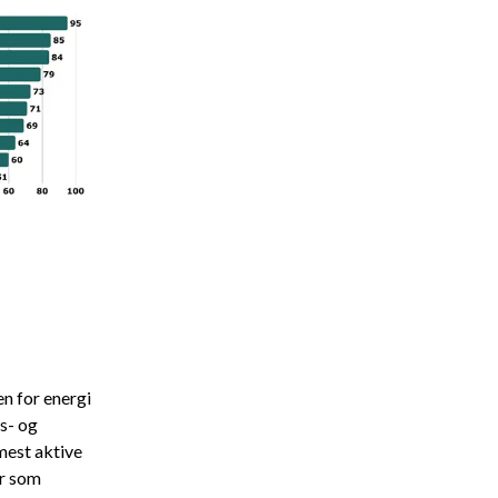
en for energi
s- og
mest aktive
er som