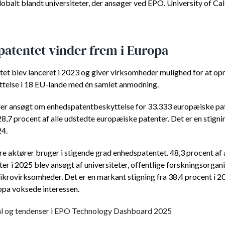
obalt blandt universiteter, der ansøger ved EPO. University of Cali
atentet vinder frem i Europa
et blev lanceret i 2023 og giver virksomheder mulighed for at op
telse i 18 EU-lande med én samlet anmodning.
der ansøgt om enhedspatentbeskyttelse for 33.333 europæiske pat
28,7 procent af alle udstedte europæiske patenter. Det er en stigni
24.
re aktører bruger i stigende grad enhedspatentet. 48,3 procent af 
r i 2025 blev ansøgt af universiteter, offentlige forskningsorgani
krovirksomheder. Det er en markant stigning fra 38,4 procent i 2
opa voksede interessen.
tal og tendenser i EPO Technology Dashboard 2025