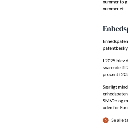
nummer to gl
nummer et.
Enhedsp
Enhedspatent
patentbeskyt
I 2025 blev 
svarende til 
procent i 20
Særligt mind
enhedspatente
SMV’er og mi
uden for Eur
Se alle 