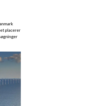
Danmark
et placerer
nsøgninger