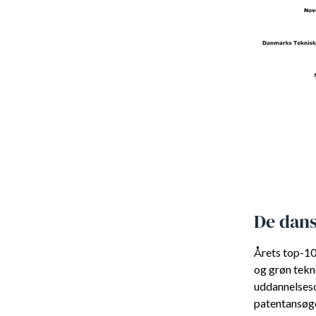
De dans
Årets top-10 
og grøn tekn
uddannelseso
patentansøge