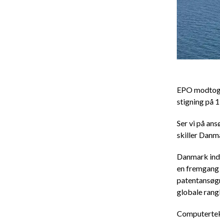
EPO modtog i
stigning på 1,
Ser vi på an
skiller Danma
Danmark inds
en fremgang 
patentansøgn
globale rangl
Computertekn