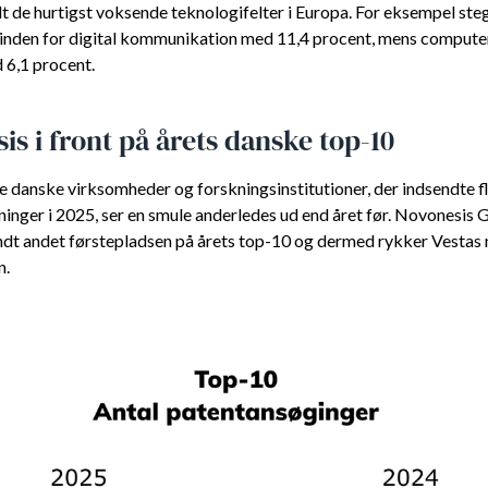
dt de hurtigst voksende teknologifelter i Europa. For eksempel ste
inden for digital kommunikation med 11,4 procent, mens compute
6,1 procent.
is i front på årets danske top-10
de danske virksomheder og forskningsinstitutioner, der indsendte f
inger i 2025, ser en smule anderledes ud end året før. Novonesis 
ndt andet førstepladsen på årets top-10 og dermed rykker Vestas 
n.