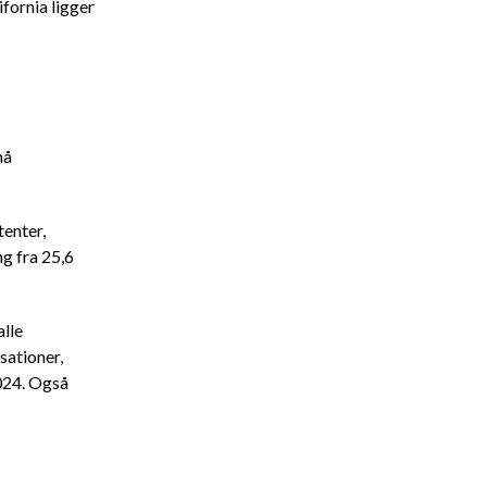
fornia ligger
nå
enter,
ng fra 25,6
alle
sationer,
024. Også