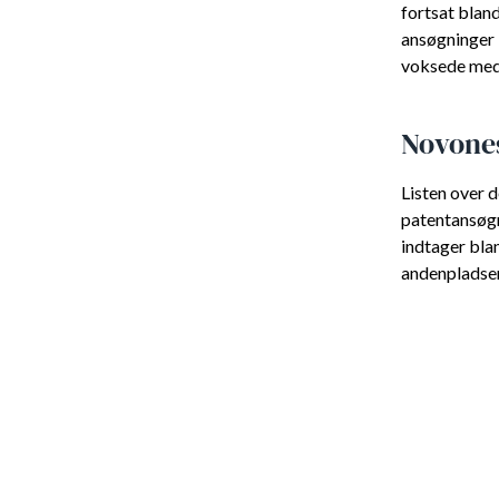
fortsat blan
ansøgninger 
voksede med 
Novones
Listen over 
patentansøgn
indtager bla
andenpladse