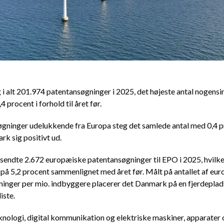
 alt 201.974 patentansøgninger i 2025, det højeste antal nogensi
4 procent i forhold til året før.
søgninger udelukkende fra Europa steg det samlede antal med 0,4 
rk sig positivt ud.
endte 2.672 europæiske patentansøgninger til EPO i 2025, hvilket
på 5,2 procent sammenlignet med året før. Målt på antallet af eu
inger per mio. indbyggere placerer det Danmark på en fjerdeplad
iste.
ologi, digital kommunikation og elektriske maskiner, apparater o