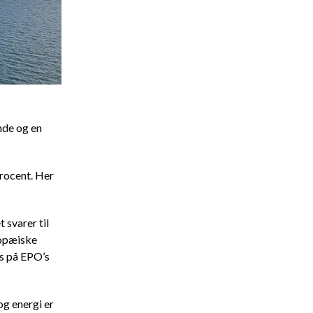
nde og en
procent. Her
 svarer til
ropæiske
s på EPO’s
g energi er