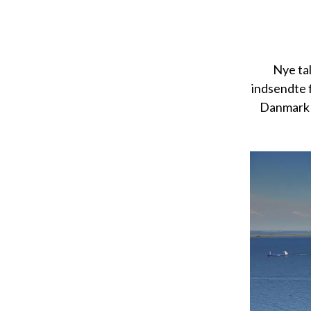
Nye ta
indsendte 
Danmark p