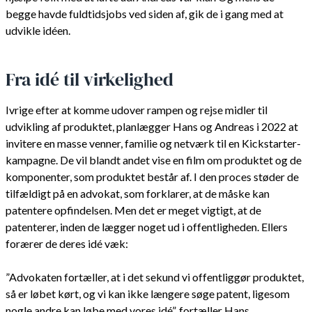
begge havde fuldtidsjobs ved siden af, gik de i gang med at
udvikle idéen.
Fra idé til virkelighed
Ivrige efter at komme udover rampen og rejse midler til
udvikling af produktet, planlægger Hans og Andreas i 2022 at
invitere en masse venner, familie og netværk til en Kickstarter-
kampagne. De vil blandt andet vise en film om produktet og de
komponenter, som produktet består af. I den proces støder de
tilfældigt på en advokat, som forklarer, at de måske kan
patentere opfindelsen. Men det er meget vigtigt, at de
patenterer, inden de lægger noget ud i offentligheden. Ellers
forærer de deres idé væk:
”Advokaten fortæller, at i det sekund vi offentliggør produktet,
så er løbet kørt, og vi kan ikke længere søge patent, ligesom
nogle andre kan løbe med vores idé”, fortæller Hans