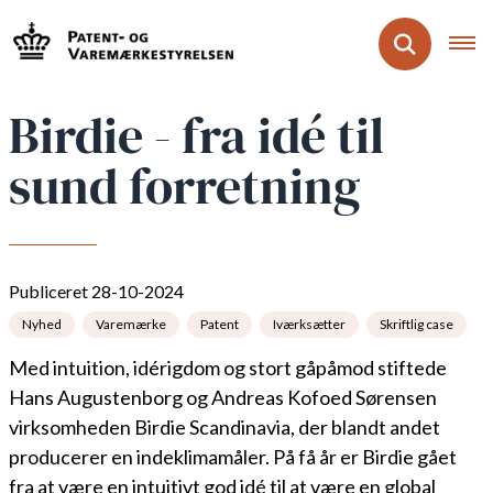
Birdie - fra idé til
sund forretning
Publiceret 28-10-2024
Nyhed
Varemærke
Patent
Iværksætter
Skriftlig case
Med intuition, idérigdom og stort gåpåmod stiftede
Hans Augustenborg og Andreas Kofoed Sørensen
virksomheden Birdie Scandinavia, der blandt andet
producerer en indeklimamåler. På få år er Birdie gået
fra at være en intuitivt god idé til at være en global