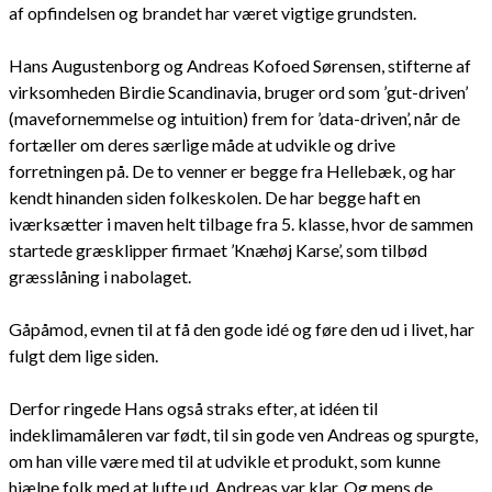
af opfindelsen og brandet har været vigtige grundsten.
Hans Augustenborg og Andreas Kofoed Sørensen, stifterne af
virksomheden Birdie Scandinavia, bruger ord som ’gut-driven’
(mavefornemmelse og intuition) frem for ’data-driven’, når de
fortæller om deres særlige måde at udvikle og drive
forretningen på. De to venner er begge fra Hellebæk, og har
kendt hinanden siden folkeskolen. De har begge haft en
iværksætter i maven helt tilbage fra 5. klasse, hvor de sammen
startede græsklipper firmaet ’Knæhøj Karse’, som tilbød
græsslåning i nabolaget.
Gåpåmod, evnen til at få den gode idé og føre den ud i livet, har
fulgt dem lige siden.
Derfor ringede Hans også straks efter, at idéen til
indeklimamåleren var født, til sin gode ven Andreas og spurgte,
om han ville være med til at udvikle et produkt, som kunne
hjælpe folk med at lufte ud. Andreas var klar. Og mens de