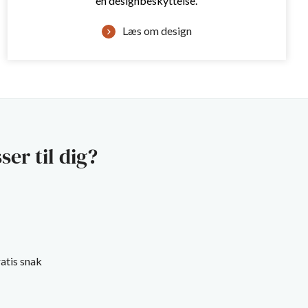
en designbeskyttelse.
Læs om design
ser til dig?
atis snak