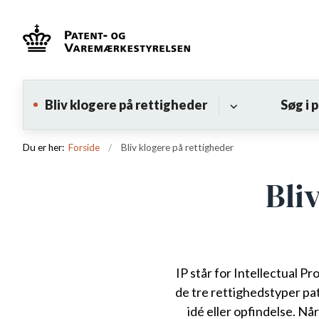
Bliv klogere på rettigheder
Søg i 
Du er her:
Forside
Bliv klogere på rettigheder
Bli
IP står for Intellectual P
de tre rettighedstyper pa
idé eller opfindelse. Nå