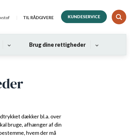
KUNDESERVICE
vstof
TIL RÅDGIVERE
Brug dine rettigheder
eder
Udtrykket dækker bl.a. over
kal bruge, afhænger af din
kan bestemme, hvem der må