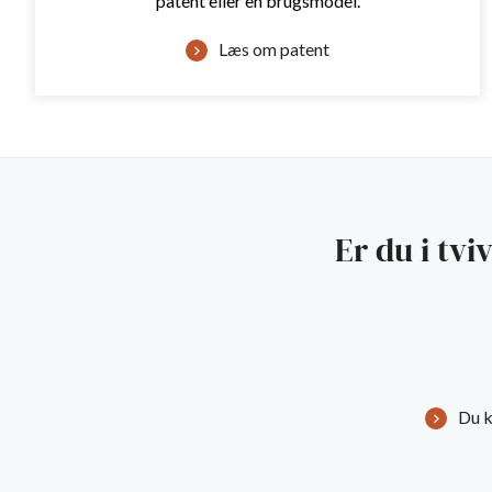
patent eller en brugsmodel.
Læs om patent
Er du i tvi
Du k