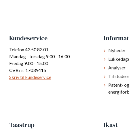
Kundeservice
Informat
Telefon 43 50 83 01
Nyheder
Mandag - torsdag 9:00 - 16:00
Lukkedag
Fredag 9:00 - 15:00
Analyser
CVR nr: 17039415
Til studer
Skriv til kundeservice
Patent- o
energifor
Taastrup
Ikast