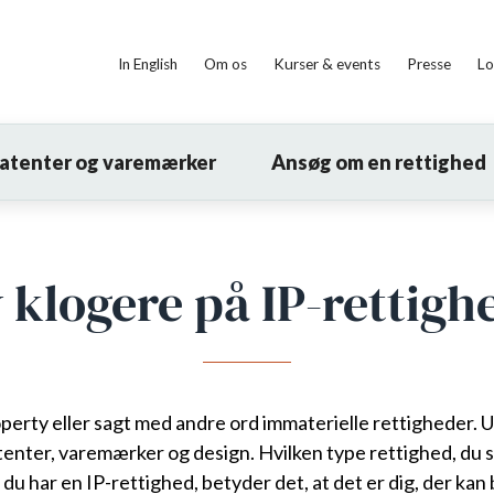
In English
Om os
Kurser & events
Presse
Lo
patenter og varemærker
Ansøg om en rettighed
v klogere på IP-rettigh
roperty eller sagt med andre ord immaterielle rettigheder. 
tenter, varemærker og design. Hvilken type rettighed, du s
r du har en IP-rettighed, betyder det, at det er dig, der 