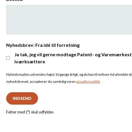
Nyhedsbrev: Fra idé til forretning
Ja tak, jeg vil gerne modtage Patent- og Varemærkest
iværksættere
Nyhedsmailen udsendes højst 10 gange årligt, og du kan til enhver tid afmelde dig.
nyhedsbrevet, accepterer du samtidig vores
privatlivspolitik
INDSEND
Felter med (*) skal udfyldes