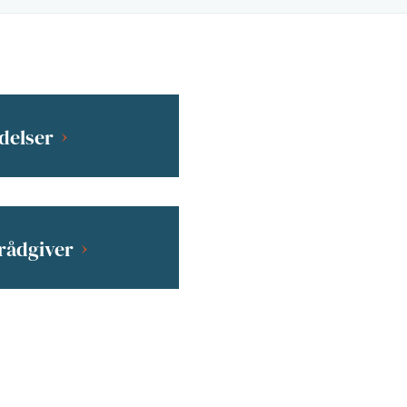
delser
-rådgiver